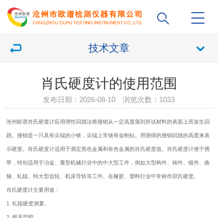
技术文章
肖氏硬度计的使用范围
发布日期：2026-08-10 浏览次数：
1033
沧州欧谱
肖氏硬度计
应用弹性回跳法将撞销从一定高度落到所试材料的表面上而发生回
跳。撞销是一只具有尖端的小锥，尖端上常镶有金刚钻。用测得的撞销回跳的高度来表
示硬度。
肖氏硬度计
适用于测定黑色金属和有色金属的肖氏硬度值。肖氏硬度计便于携
带，特别适用于冶金、重型机械行业中的中大型工件，例如大型构件、铸件、锻件、曲
轴、轧辊、特大型齿轮、机床导轨等工件。在橡胶、塑料行业中常称作邵氏硬度。
肖氏硬度计主要用途：
1. 轧辊硬度测量。
2. 模具型腔。