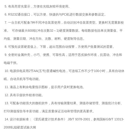
5. 有高亮背光显示，方便在光线灰暗环境使用。
6. RS232通信接口，可以方便、快捷的与PC机进行数据交换和参数设定。
7. 一台主机可配备7种不同冲击装置使用，自动识别冲击装置类型。更换时无需重新校
准。 可存储最大600组(冲击次数32～1)硬度测量数据。每组数据包括单次测量值、平
均值、测量日期、冲击方向、次数、材料、硬度制等信息。
8. 可预先设置硬度值上、下限，超出范围自动报警，方便用户批量测试的需要。
9. 全密封金属外壳，小巧、便携、可靠性高，适用于恶劣操作环境，抗震动、冲击和
电磁干扰。
10. 电源供电采用2节AA(五号)普通碱性电池，可连续工作不少于100小时，具有自动休
眠、自动关机等节电功能。
11. 液晶上有剩余电量指示图标，提示用户及时更换电池。
12. 具有示值软件校准功能。
13. 可配备功能强大的微机软件，具有传输测量结果、测值存储管理、测值统计分析、
打印测值报告等丰富功能，满足质量保证活动和管理的更高要求。
14. 设计依据标准：《里氏硬度计技术条件》 JB/T 9378-2001，参阅国标GB/T 13313-
2008轧辊硬度试验大纲