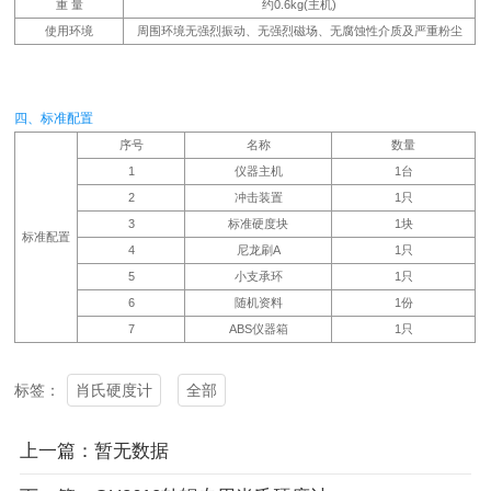
重 量
约0.6kg(主机)
使用环境
周围环境无强烈振动、无强烈磁场、无腐蚀性介质及严重粉尘
四、标准配置
序号
名称
数量
1
仪器主机
1台
2
冲击装置
1只
3
标准硬度块
1块
标准配置
4
尼龙刷A
1只
5
小支承环
1只
6
随机资料
1份
7
ABS仪器箱
1只
肖氏硬度计
全部
标签：
上一篇：暂无数据