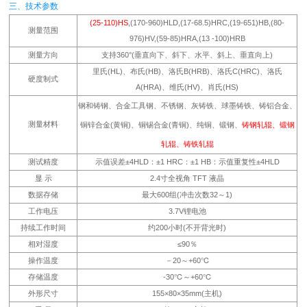
三、技术参数
(25-110)HS
,(170-960)HLD,(17-68.5)HRC,(19-651)HB,(80-
测量范围
976)HV,(59-85)HRA,(13 -100)HRB
测量方向
支持360°(垂直向下、斜下、水平、斜上、垂直向上)
里氏(HL)、布氏(HB)、洛氏B(HRB)、洛氏C(HRC)、洛氏
硬度制式
A(HRA)、维氏(HV)、肖氏(HS)
钢和铸钢、合金工具钢、不锈钢、灰铸铁、球墨铸铁、铸铝合金、
测量材料
铜锌合金(黄铜)、铜锡合金(青铜)、纯铜、锻钢、
铸钢轧辊、锻钢
轧辊、铸铁轧辊
测试精度
示值误差±4HLD：±1 HRC：±1 HB：示值重复性±4HLD
显 示
2.4寸全视角 TFT 液晶
数据存储
最大600组(冲击次数32～1)
工作电压
3.7V锂电池
持续工作时间
约200小时(不开背光时)
相对湿度
≤90％
操作温度
－20～+60℃
存储温度
-30℃～+60℃
外形尺寸
155×80×35mm(主机)